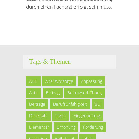
durch einen Facharzt erfolgt sein muss.
Tags & Themen
AHB
Altersvorsorge
Anpassung
Auto
Beitrag
Beitragserhöhung
Beiträge
Berufsunfähigkeit
BU
Diebstahl
eigen
Eingenbeitrag
Elementar
Erhöhung
Förderung
Gebäude
Haftpflicht
Inhalt