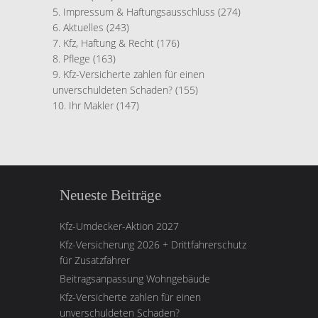
Impressum & Haftungsausschluss
(274)
Aktuelles
(243)
Kfz, Haftung & Recht
(176)
Pflege
(163)
Kfz-Versicherte zahlen für einen
unverschuldeten Schaden?
(155)
Ihr Makler
(147)
Neueste Beiträge
Kfz-Umdecker-Aktion 2027
Kfz-Versicherung 2026 + Drittfahrerschutz
für Zusatzfahrer
Beitragsanpassung Wohngebäude
Kfz-Versicherte zahlen für einen
unverschuldeten Schaden?