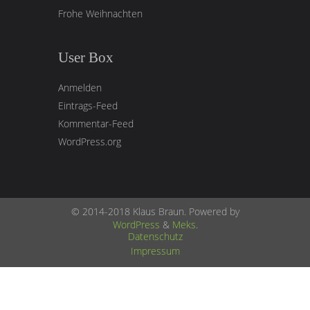
Frohe Weihnachten
User Box
Anmelden
Eintrags-Feed
Kommentar-Feed
WordPress.org
© 2014-2018 Klaus Braun. Powered by
WordPress
&
Meks
.
Datenschutz
Impressum