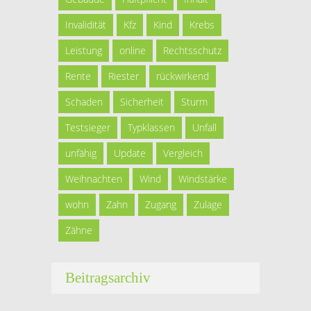
Invalidität
Kfz
Kind
Krebs
Leistung
online
Rechtsschutz
Rente
Riester
rückwirkend
Schaden
Sicherheit
Sturm
Testsieger
Typklassen
Unfall
unfähig
Update
Vergleich
Weihnachten
Wind
Windstärke
wohn
Zahn
Zugang
Zulage
Zähne
Beitragsarchiv