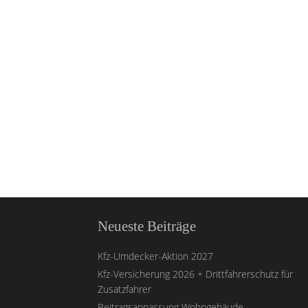
Neueste Beiträge
Kfz-Umdecker-Aktion 2027
Kfz-Versicherung 2026 + Drittfahrerschutz für
Zusatzfahrer
Beitragsanpassung Wohngebäude