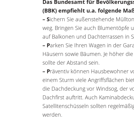
Das Bundesamt für Bevölkerungss
(BBK) empfiehlt u.a. folgende M
– S
ichern Sie außenstehende Müllto
weg. Bringen Sie auch Blumentöpfe 
auf Balkonen und Dachterrassen in Si
– P
arken Sie Ihren Wagen in der Ga
Häusern sowie Bäumen. Je höher die 
sollte der Abstand sein.
– P
räventiv können Hausbewohner vo
einem Sturm viele Angriffsflächen bie
die Dachdeckung vor Windsog, der v
Dachfirst auftritt. Auch Kaminabdec
Satellitenschüsseln sollten regelmäßig
werden.