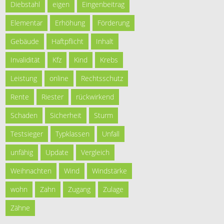
Diebstahl
eigen
Eingenbeitrag
Elementar
Erhöhung
Förderung
Gebäude
Haftpflicht
Inhalt
Invalidität
Kfz
Kind
Krebs
Leistung
online
Rechtsschutz
Rente
Riester
rückwirkend
Schaden
Sicherheit
Sturm
Testsieger
Typklassen
Unfall
unfähig
Update
Vergleich
Weihnachten
Wind
Windstärke
wohn
Zahn
Zugang
Zulage
Zähne