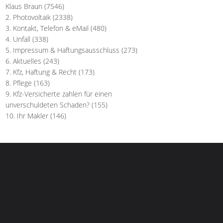
Klaus Braun
(7546)
Photovoltaik
(2338)
Kontakt, Telefon & eMail
(480)
Unfall
(338)
Impressum & Haftungsausschluss
(273)
Aktuelles
(243)
Kfz, Haftung & Recht
(173)
Pflege
(163)
Kfz-Versicherte zahlen für einen
unverschuldeten Schaden?
(155)
Ihr Makler
(146)