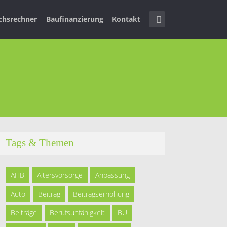
ichsrechner
Baufinanzierung
Kontakt
Tags & Themen
AHB
Altersvorsorge
Anpassung
Auto
Beitrag
Beitragserhöhung
Beiträge
Berufsunfähigkeit
BU