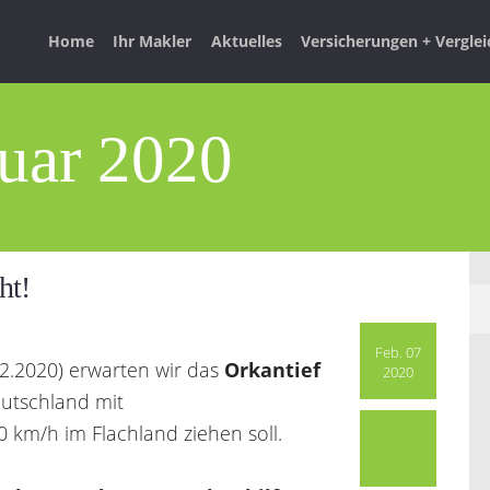
Home
Ihr Makler
Aktuelles
Versicherungen + Vergle
uar 2020
ht!
Feb. 07
02.2020) erwarten wir das
Orkantief
2020
utschland mit
 km/h im Flachland ziehen soll.