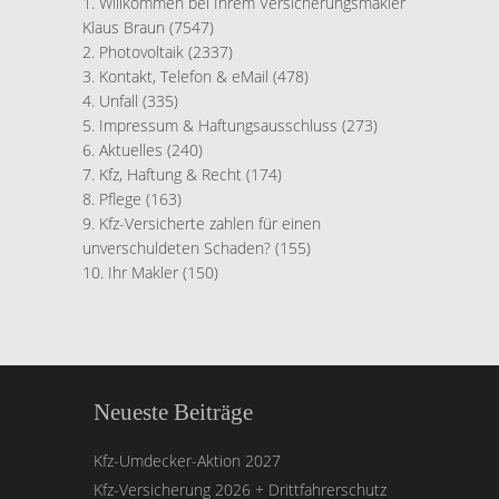
Willkommen bei Ihrem Versicherungsmakler
Klaus Braun
(7547)
Photovoltaik
(2337)
Kontakt, Telefon & eMail
(478)
Unfall
(335)
Impressum & Haftungsausschluss
(273)
Aktuelles
(240)
Kfz, Haftung & Recht
(174)
Pflege
(163)
Kfz-Versicherte zahlen für einen
unverschuldeten Schaden?
(155)
Ihr Makler
(150)
Neueste Beiträge
Kfz-Umdecker-Aktion 2027
Kfz-Versicherung 2026 + Drittfahrerschutz