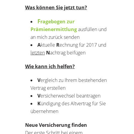
Was können Sie jetzt tun?
F
ragebogen zur
Prämienermittlung
ausfüllen und
an mich zurück senden
A
ktuelle
R
echnung für 2017 und
letzten
N
achtrag beifügen
Wie kann ich helfen?
V
ergleich zu Ihrem bestehenden
Vertrag erstellen
V
ersicherwechsel beantragen
K
ündigung des Altvertrag für Sie
übernehmen
Neue Versicherung finden
Der erste Schritt bei einem