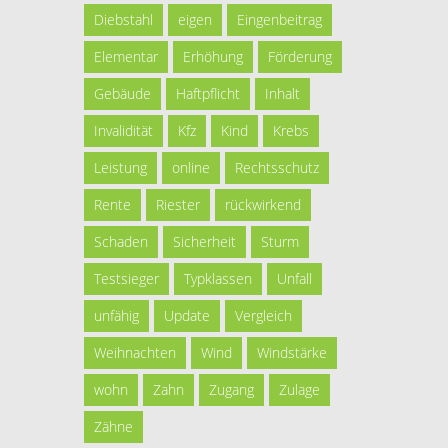
Diebstahl
eigen
Eingenbeitrag
Elementar
Erhöhung
Förderung
Gebäude
Haftpflicht
Inhalt
Invalidität
Kfz
Kind
Krebs
Leistung
online
Rechtsschutz
Rente
Riester
rückwirkend
Schaden
Sicherheit
Sturm
Testsieger
Typklassen
Unfall
unfähig
Update
Vergleich
Weihnachten
Wind
Windstärke
wohn
Zahn
Zugang
Zulage
Zähne