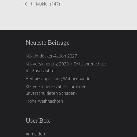
Ihr Makler
(147)
Neueste Beiträge
Kfz-Umdecker-Aktion 2027
Kfz-Versicherung 2026 + Drittfahrerschutz
für Zusatzfahrer
Beitragsanpassung Wohngebäude
Kfz-Versicherte zahlen für einen
unverschuldeten Schaden?
Frohe Weihnachten
User Box
Anmelden