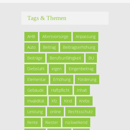
Tags & Themen
AHB
Altersvorsorge
Anpassung
Auto
Beitrag
Beitragserhöhung
Beiträge
Berufsunfähigkeit
BU
Diebstahl
eigen
Eingenbeitrag
Elementar
Erhöhung
Förderung
Gebäude
Haftpflicht
Inhalt
Invalidität
Kfz
Kind
Krebs
Leistung
online
Rechtsschutz
Rente
Riester
rückwirkend