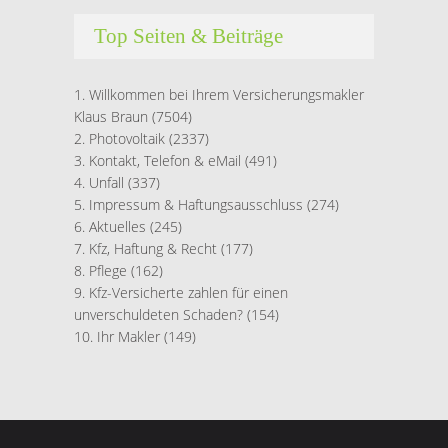
Top Seiten & Beiträge
Willkommen bei Ihrem Versicherungsmakler
Klaus Braun
(7504)
Photovoltaik
(2337)
Kontakt, Telefon & eMail
(491)
Unfall
(337)
Impressum & Haftungsausschluss
(274)
Aktuelles
(245)
Kfz, Haftung & Recht
(177)
Pflege
(162)
Kfz-Versicherte zahlen für einen
unverschuldeten Schaden?
(154)
Ihr Makler
(149)