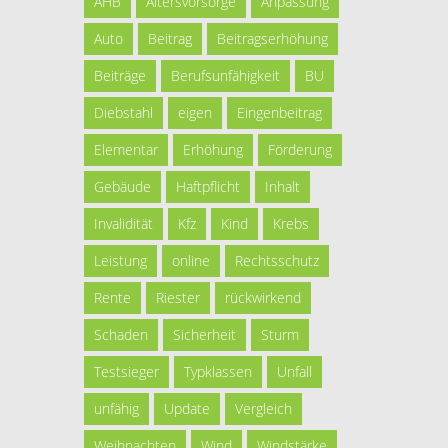
AHB
Altersvorsorge
Anpassung
Auto
Beitrag
Beitragserhöhung
Beiträge
Berufsunfähigkeit
BU
Diebstahl
eigen
Eingenbeitrag
Elementar
Erhöhung
Förderung
Gebäude
Haftpflicht
Inhalt
Invalidität
Kfz
Kind
Krebs
Leistung
online
Rechtsschutz
Rente
Riester
rückwirkend
Schaden
Sicherheit
Sturm
Testsieger
Typklassen
Unfall
unfähig
Update
Vergleich
Weihnachten
Wind
Windstärke