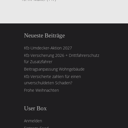
Neueste Beiträge
Kfz-Umdecker-Aktion 2027
Kfz-Versicherung 2026 + Drittfahrerschutz
für Zusatzfahrer
Beitragsanpassung Wohngebäude
Kfz-Versicherte zahlen für einen
unverschuldeten Schaden?
Frohe Weihnachten
User Box
Anmelden