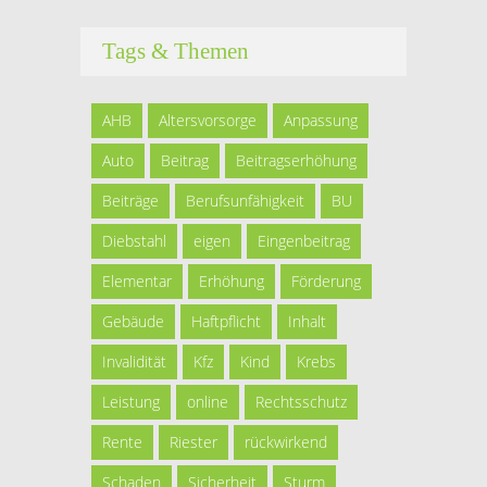
Tags & Themen
AHB
Altersvorsorge
Anpassung
Auto
Beitrag
Beitragserhöhung
Beiträge
Berufsunfähigkeit
BU
Diebstahl
eigen
Eingenbeitrag
Elementar
Erhöhung
Förderung
Gebäude
Haftpflicht
Inhalt
Invalidität
Kfz
Kind
Krebs
Leistung
online
Rechtsschutz
Rente
Riester
rückwirkend
Schaden
Sicherheit
Sturm