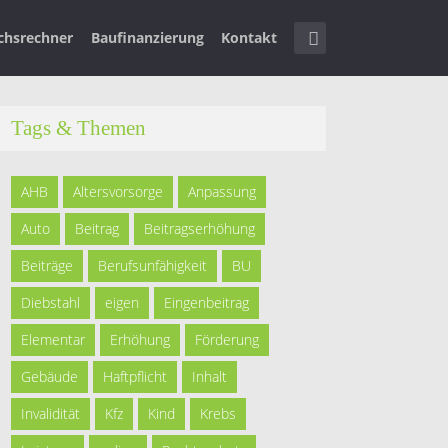
ichsrechner
Baufinanzierung
Kontakt
Tags & Themen
AHB
Altersvorsorge
Anpassung
Auto
Beitrag
Beitragserhöhung
Beiträge
Berufsunfähigkeit
BU
Diebstahl
eigen
Eingenbeitrag
Elementar
Erhöhung
Förderung
Gebäude
Haftpflicht
Inhalt
Invalidität
Kfz
Kind
Krebs