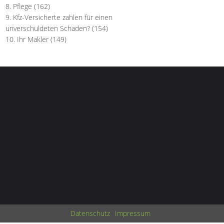
Pflege
(162)
Kfz-Versicherte zahlen für einen
unverschuldeten Schaden?
(154)
Ihr Makler
(149)
Datenschutz
Impressum