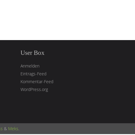
User Box
Anmelden
Eintrags-Feed
Kommentar-Feed
WordPress.org
ss
&
Meks
.