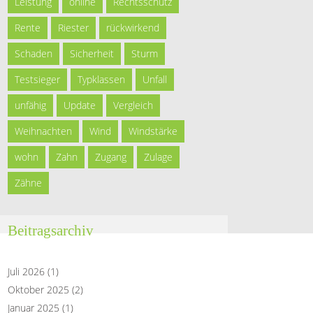
Leistung
online
Rechtsschutz
Rente
Riester
rückwirkend
Schaden
Sicherheit
Sturm
Testsieger
Typklassen
Unfall
unfähig
Update
Vergleich
Weihnachten
Wind
Windstärke
wohn
Zahn
Zugang
Zulage
Zähne
Beitragsarchiv
Juli 2026
(1)
Oktober 2025
(2)
Januar 2025
(1)