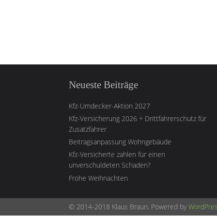
Neueste Beiträge
Kfz-Umdecker-Aktion 2027
Kfz-Versicherung 2026 + Drittfahrerschutz für
Zusatzfahrer
Beitragsanpassung Wohngebäude
Kfz-Versicherte zahlen für einen
unverschuldeten Schaden?
Frohe Weihnachten
© 2014-2018 Klaus Braun. Powered by
WordPre