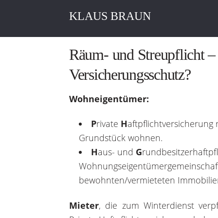
KLAUS BRAUN
Räum- und Streupflicht –
Versicherungsschutz?
Wohneigentümer:
P
rivate
H
aftpflichtversicherung 
Grundstück wohnen.
H
aus- und
G
rundbesitzerhaftpf
Wohnungseigentümergemeinschafte
bewohnten/vermieteten Immobilie
Mieter
, die zum Winterdienst verpf