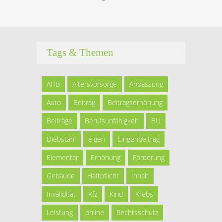
Tags & Themen
AHB
Altersvorsorge
Anpassung
Auto
Beitrag
Beitragserhöhung
Beiträge
Berufsunfähigkeit
BU
Diebstahl
eigen
Eingenbeitrag
Elementar
Erhöhung
Förderung
Gebäude
Haftpflicht
Inhalt
Invalidität
Kfz
Kind
Krebs
Leistung
online
Rechtsschutz