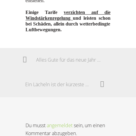
entstehen.
Einige Tarife
verzichten auf die
Windstärkenregelung
und leisten schon
bei Schäden, allein durch wetterbedingte
Luftbewegungen.
Alles Gute für das neue Jahr 2017!
Ein Lächeln ist der kürzeste Weg zwischen zwei Menschen
Du musst
angemeldet
sein, um einen
Kommentar abzugeben.