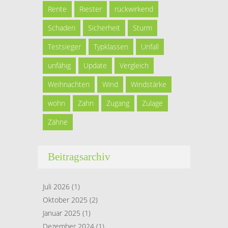
Rente
Riester
rückwirkend
Schaden
Sicherheit
Sturm
Testsieger
Typklassen
Unfall
unfähig
Update
Vergleich
Weihnachten
Wind
Windstärke
wohn
Zahn
Zugang
Zulage
Zähne
Beitragsarchiv
Juli 2026
(1)
Oktober 2025
(2)
Januar 2025
(1)
Dezember 2024
(1)