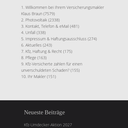
Willkommen bei Ihrem Versicherungsmakler
Klaus Braun
(7579)
Photovoltaik
(2338)
Kontakt, Telefon & eMail
(481)
Unfall
(338)
Impressum & Haftungsausschluss
(274)
Aktuelles
(243)
Kfz, Haftung & Recht
(175)
Pflege
(163)
Kfz-Versicherte zahlen für einen
unverschuldeten Schaden?
(155)
Ihr Makler
(151)
Neueste Beiträge
Kfz-Umdecker-Aktion 2027