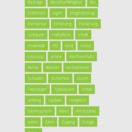
Beiträge
Berufsunfähigkeit
BU
Diebstahl
eigen
Eingenbeitrag
Elementar
Erhöhung
Förderung
Gebäude
Haftpflicht
Inhalt
Invalidität
Kfz
Kind
Krebs
Leistung
online
Rechtsschutz
Rente
Riester
rückwirkend
Schaden
Sicherheit
Sturm
Testsieger
Typklassen
Unfall
unfähig
Update
Vergleich
Weihnachten
Wind
Windstärke
wohn
Zahn
Zugang
Zulage