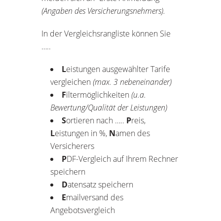
(Angaben des Versicherungsnehmers).
In der Vergleichsrangliste können Sie
…..
L
eistungen ausgewählter Tarife
vergleichen
(max. 3 nebeneinander)
F
iltermöglichkeiten
(u.a.
Bewertung/Qualität der Leistungen)
S
ortieren nach …..
P
reis,
L
eistungen in %,
N
amen des
Versicherers
P
DF-Vergleich auf Ihrem Rechner
speichern
D
atensatz speichern
E
mailversand des
Angebotsvergleich