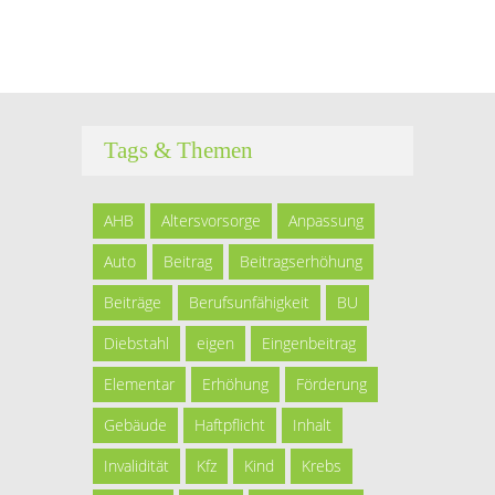
Tags & Themen
AHB
Altersvorsorge
Anpassung
Auto
Beitrag
Beitragserhöhung
Beiträge
Berufsunfähigkeit
BU
Diebstahl
eigen
Eingenbeitrag
Elementar
Erhöhung
Förderung
Gebäude
Haftpflicht
Inhalt
Invalidität
Kfz
Kind
Krebs