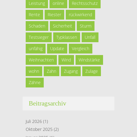
Leistung
online
Rechtsschutz
Rente
Riester
rückwirkend
Schaden
Sicherheit
Sturm
Testsieger
Typklassen
Unfall
unfähig
Update
Vergleich
Weihnachten
Wind
Windstärke
wohn
Zahn
Zugang
Zulage
Zähne
Beitragsarchiv
Juli 2026
(1)
Oktober 2025
(2)