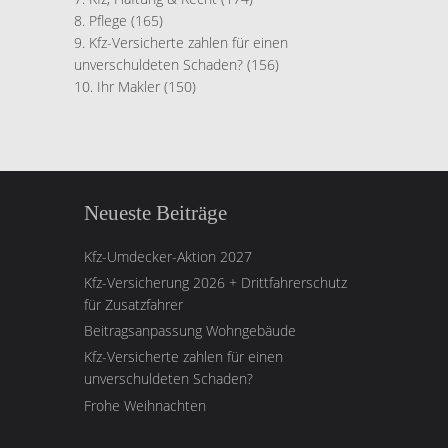
Pflege
(165)
Kfz-Versicherte zahlen für einen
unverschuldeten Schaden?
(156)
Ihr Makler
(150)
Neueste Beiträge
Kfz-Umdecker-Aktion 2027
Kfz-Versicherung 2026 + Drittfahrerschutz
für Zusatzfahrer
Beitragsanpassung Wohngebäude
Kfz-Versicherte zahlen für einen
unverschuldeten Schaden?
Frohe Weihnachten