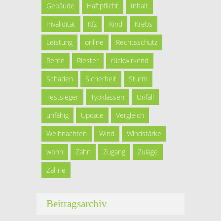
Gebäude
Haftpflicht
Inhalt
Invalidität
Kfz
Kind
Krebs
Leistung
online
Rechtsschutz
Rente
Riester
rückwirkend
Schaden
Sicherheit
Sturm
Testsieger
Typklassen
Unfall
unfähig
Update
Vergleich
Weihnachten
Wind
Windstärke
wohn
Zahn
Zugang
Zulage
Zähne
Beitragsarchiv