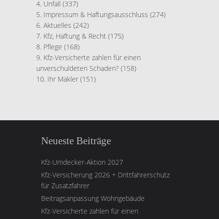
Unfall
(337)
Impressum & Haftungsausschluss
(274)
Aktuelles
(242)
Kfz, Haftung & Recht
(175)
Pflege
(168)
Kfz-Versicherte zahlen für einen
unverschuldeten Schaden?
(158)
Ihr Makler
(151)
Neueste Beiträge
Kfz-Umdecker-Aktion 2027
Kfz-Versicherung 2026 + Drittfahrerschutz
für Zusatzfahrer
Beitragsanpassung Wohngebäude
Kfz-Versicherte zahlen für einen