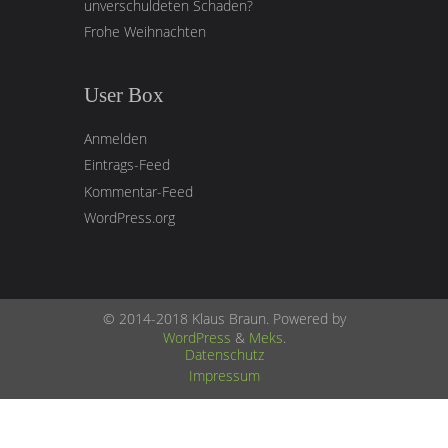
unverschuldeten Schaden?
Frohe Weihnachten
User Box
Anmelden
Eintrags-Feed
Kommentar-Feed
WordPress.org
© 2014-2018 Klaus Braun. Powered by
WordPress
&
Meks
.
Datenschutz
Impressum