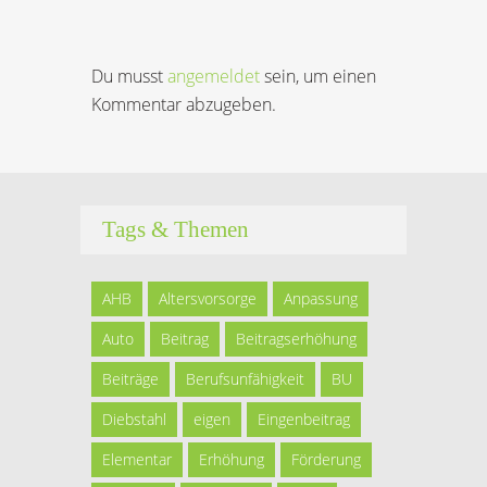
Du musst
angemeldet
sein, um einen
Kommentar abzugeben.
Tags & Themen
AHB
Altersvorsorge
Anpassung
Auto
Beitrag
Beitragserhöhung
Beiträge
Berufsunfähigkeit
BU
Diebstahl
eigen
Eingenbeitrag
Elementar
Erhöhung
Förderung